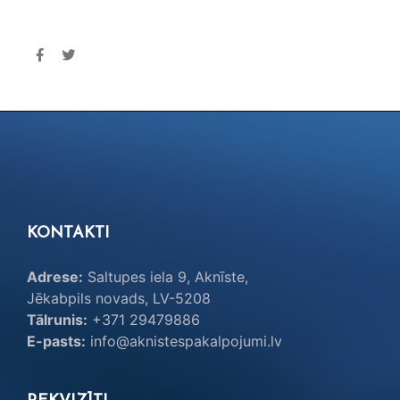
KONTAKTI
Adrese:
Saltupes iela 9, Aknīste,
Jēkabpils novads, LV-5208
Tālrunis:
+371 29479886
E-pasts:
info@aknistespakalpojumi.lv