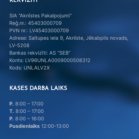
REKVIZĪTI
SIA “Aknīstes Pakalpojumi”
Reģ.nr.: 45403000709
PVN nr.: LV45403000709
Adrese: Saltupes iela 9, Aknīste, Jēkabpils novads,
LV-5208
Bankas rekvizīti: AS “SEB”
Konts: LV96UNLA0009000508312
Kods: UNLALV2X
KASES DARBA LAIKS
P.
8:00 – 17:00
T.
8:00 – 17:00
P.
8:00 – 16:00
Pusdienlaiks
12:00-13:00