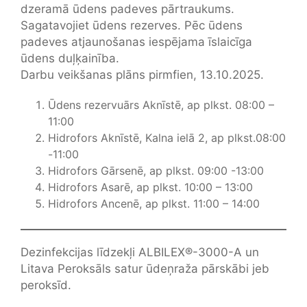
dzeramā ūdens padeves pārtraukums.
Sagatavojiet ūdens rezerves. Pēc ūdens
padeves atjaunošanas iespējama īslaicīga
ūdens duļķainība.
Darbu veikšanas plāns pirmfien, 13.10.2025.
Ūdens rezervuārs Aknīstē, ap plkst. 08:00 –
11:00
Hidrofors Aknīstē, Kalna ielā 2, ap plkst.08:00
-11:00
Hidrofors Gārsenē, ap plkst. 09:00 -13:00
Hidrofors Asarē, ap plkst. 10:00 – 13:00
Hidrofors Ancenē, ap plkst. 11:00 – 14:00
Dezinfekcijas līdzekļi ALBILEX®-3000-A un
Litava Peroksāls satur ūdeņraža pārskābi jeb
peroksīd.