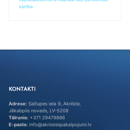
kārtība
KONTAKTI
Adrese:
Saltupes iela 9, Aknīste,
Jēkabpils novads, LV-5208
Tālrunis:
+371 29479886
E-pasts:
info@aknistespakalpojumi.lv