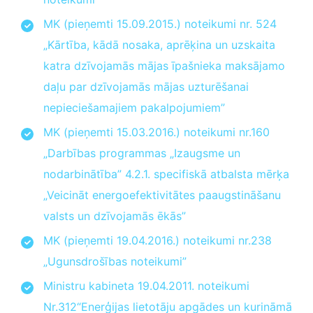
MK (pieņemti 15.09.2015.) noteikumi nr. 524
„Kārtība, kādā nosaka, aprēķina un uzskaita
katra dzīvojamās mājas īpašnieka maksājamo
daļu par dzīvojamās mājas uzturēšanai
nepieciešamajiem pakalpojumiem”
MK (pieņemti 15.03.2016.) noteikumi nr.160
„Darbības programmas „Izaugsme un
nodarbinātība” 4.2.1. specifiskā atbalsta mērķa
„Veicināt energoefektivitātes paaugstināšanu
valsts un dzīvojamās ēkās”
MK (pieņemti 19.04.2016.) noteikumi nr.238
„Ugunsdrošības noteikumi”
Ministru kabineta 19.04.2011. noteikumi
Nr.312“Enerģijas lietotāju apgādes un kurināmā