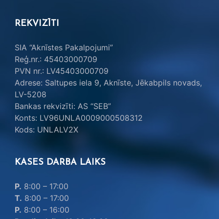
REKVIZĪTI
SIA “Aknīstes Pakalpojumi”
Reģ.nr.: 45403000709
PVN nr.: LV45403000709
Adrese: Saltupes iela 9, Aknīste, Jēkabpils novads,
LV-5208
Bankas rekvizīti: AS “SEB”
Konts: LV96UNLA0009000508312
Kods: UNLALV2X
KASES DARBA LAIKS
P.
8:00 – 17:00
T.
8:00 – 17:00
P.
8:00 – 16:00