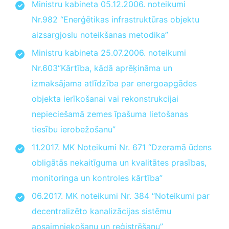
Ministru kabineta 05.12.2006. noteikumi
Nr.982 “Enerģētikas infrastruktūras objektu
aizsargjoslu noteikšanas metodika”
Ministru kabineta 25.07.2006. noteikumi
Nr.603“Kārtība, kādā aprēķināma un
izmaksājama atlīdzība par energoapgādes
objekta ierīkošanai vai rekonstrukcijai
nepieciešamā zemes īpašuma lietošanas
tiesību ierobežošanu”
11.2017. MK Noteikumi Nr. 671 “Dzeramā ūdens
obligātās nekaitīguma un kvalitātes prasības,
monitoringa un kontroles kārtība”
06.2017. MK noteikumi Nr. 384 “Noteikumi par
decentralizēto kanalizācijas sistēmu
apsaimniekošanu un reģistrēšanu”