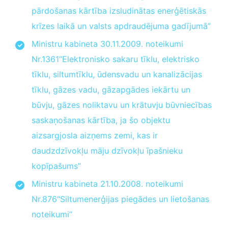
pārdošanas kārtība izsludinātas enerģētiskās
krīzes laikā un valsts apdraudējuma gadījumā”
Ministru kabineta 30.11.2009. noteikumi
Nr.1361“Elektronisko sakaru tīklu, elektrisko
tīklu, siltumtīklu, ūdensvadu un kanalizācijas
tīklu, gāzes vadu, gāzapgādes iekārtu un
būvju, gāzes noliktavu un krātuvju būvniecības
saskaņošanas kārtība, ja šo objektu
aizsargjosla aizņems zemi, kas ir
daudzdzīvokļu māju dzīvokļu īpašnieku
kopīpašums”
Ministru kabineta 21.10.2008. noteikumi
Nr.876“Siltumenerģijas piegādes un lietošanas
noteikumi”