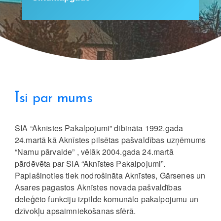
Īsi par mums
SIA “Aknīstes Pakalpojumi” dibināta 1992.gada
24.martā kā Aknīstes pilsētas pašvaldības uzņēmums
“Namu pārvalde” , vēlāk 2004.gada 24.martā
pārdēvēta par SIA “Aknīstes Pakalpojumi”.
Paplašinoties tiek nodrošināta Aknīstes, Gārsenes un
Asares pagastos Aknīstes novada pašvaldības
deleģēto funkciju izpilde komunālo pakalpojumu un
dzīvokļu apsaimniekošanas sfērā.