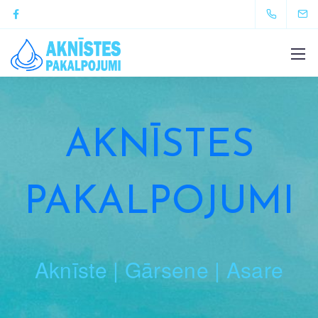
AKNĪSTES
PAKALPOJUMI
Aknīste | Gārsene | Asare