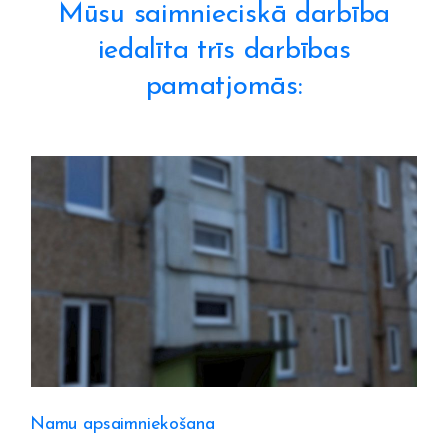
Mūsu saimnieciskā darbība
iedalīta trīs darbības
pamatjomās:
Namu apsaimniekošana