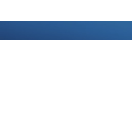
KONTAKTI
Adrese:
Saltupes iela 9, Aknīste,
Jēkabpils novads, LV-5208
Tālrunis:
+371 29479886
E-pasts:
info@aknistespakalpojumi.lv
REKVIZĪTI
SIA “Aknīstes Pakalpojumi”