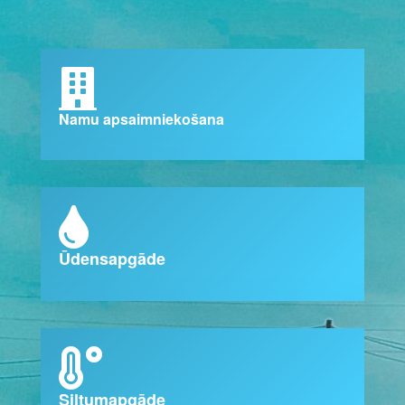
Namu apsaimniekošana
Ūdensapgāde
Siltumapgāde