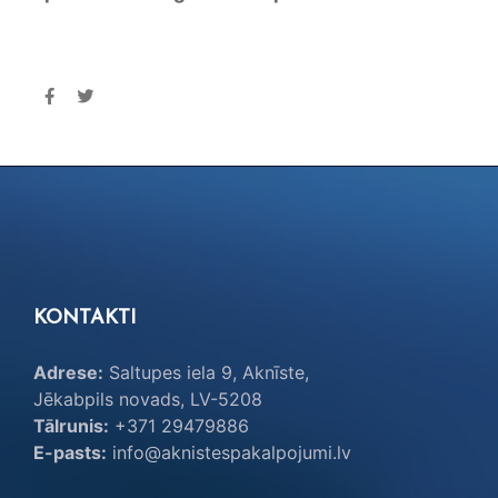
KONTAKTI
Adrese:
Saltupes iela 9, Aknīste,
Jēkabpils novads, LV-5208
Tālrunis:
+371 29479886
E-pasts:
info@aknistespakalpojumi.lv