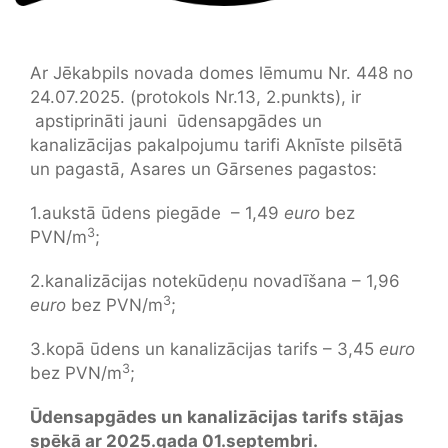
Ar Jēkabpils novada domes lēmumu Nr. 448 no
24.07.2025. (protokols Nr.13, 2.punkts), ir
apstiprināti jauni ūdensapgādes un
kanalizācijas pakalpojumu tarifi Aknīste pilsētā
un pagastā, Asares un Gārsenes pagastos:
1.aukstā ūdens piegāde – 1,49
euro
bez
3
PVN/m
;
2.kanalizācijas notekūdeņu novadīšana – 1,96
3
euro
bez PVN/m
;
3.kopā ūdens un kanalizācijas tarifs – 3,45
euro
3
bez PVN/m
;
Ūdensapgādes un kanalizācijas tarifs stājas
spēkā ar 2025.gada 01.septembri.