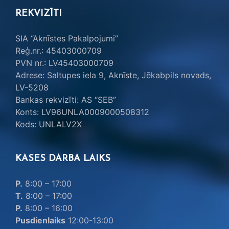
REKVIZĪTI
SIA “Aknīstes Pakalpojumi”
Reģ.nr.: 45403000709
PVN nr.: LV45403000709
Adrese: Saltupes iela 9, Aknīste, Jēkabpils novads,
LV-5208
Bankas rekvizīti: AS “SEB”
Konts: LV96UNLA0009000508312
Kods: UNLALV2X
KASES DARBA LAIKS
P.
8:00 – 17:00
T.
8:00 – 17:00
P.
8:00 – 16:00
Pusdienlaiks
12:00-13:00